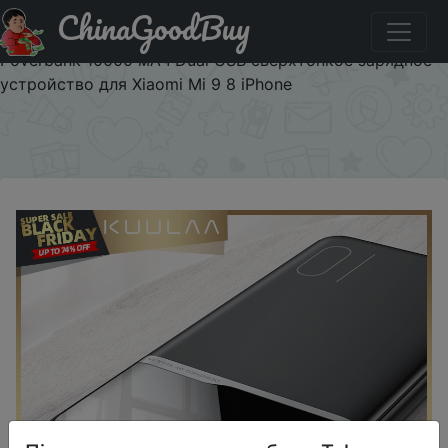
ChinaGoodBuy
Паридбати з промокодом $1/1 KUULAA Power Bank
10000mAh Портативное зарядное устройство
Poverbank 10000 мАч Dual USB сверхтонкое зарядное
устройство для Xiaomi Mi 9 8 iPhone
×