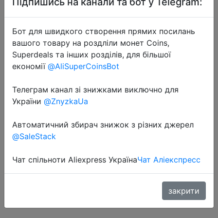
Підпишись на канали та бот у Telegram:
Бот для швидкого створення прямих посилань
вашого товару на роздліли монет Coins,
Superdeals та інших розділів, для більшої
економії
@AliSuperCoinsBot
2020-11-23
Телеграм канал зі знижками виключно для
KUULAA Power Bank 10000mAh
України
@ZnyzkaUa
Портативное зарядное
устройство Poverbank 10000 мАч
Автоматичний збирач знижок з різних джерел
Dual USB сверхтонкое зарядное
@SaleStack
устройство для Xiaomi Mi 9 8
iPhone
Чат спільноти Aliexpress Україна
Чат Аліекспресс
закрити
$6.99