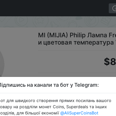
руемая яркость и цветовая температура Wi-Fi
MI (MIJIA) Philip Лампа 
и цветовая температура 
$8
Підпишись на канали та бот у Telegram:
от для швидкого створення прямих посилань вашого
овару на роздліли монет Coins, Superdeals та інших
Перейти 
озділів, для більшої економії
@AliSuperCoinsBot