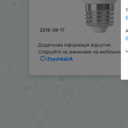
Т
2018-09-17
А
@
Додаткова інформація відсутня.
Ч
Слідкуйте за знижками на мобільному, 
ZnyzhkaUA