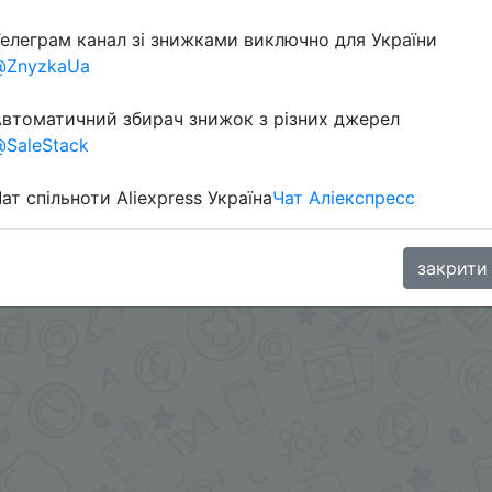
елеграм канал зі знижками виключно для України
@ZnyzkaUa
втоматичний збирач знижок з різних джерел
SaleStack
ат спільноти Aliexpress Україна
Чат Аліекспресс
в телеграм каналі:
закрити