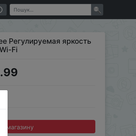
×
Free Регулируемая яркость
Wi-Fi
.99
JD
до магазину