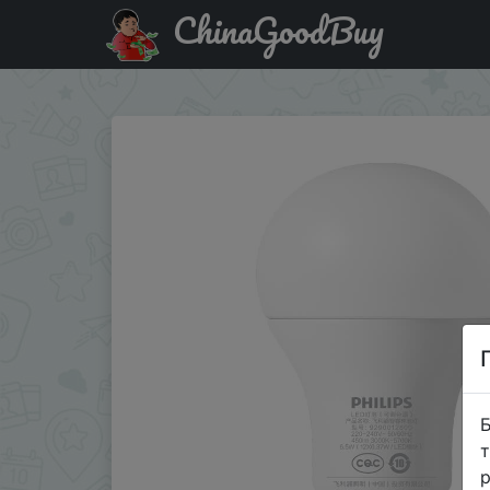
ChinaGoodBuy
Придбати по акціи MI (MIJIA) Philip Лампа Free Регули
Б
т
р