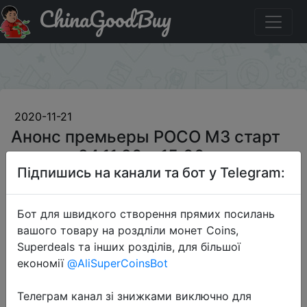
ChinaGoodBuy
Паридбати з промокодом $10/159 Анонс премьеры
POCO M3 старт продаж 24.11.20 в 15:00. AliExpress.
×
2020-11-21
Анонс премьеры POCO M3 старт
продаж 24.11.20 в 15:00.
Підпишись на канали та бот у Telegram:
AliExpress.
Бот для швидкого створення прямих посилань
$10
вашого товару на роздліли монет Coins,
Superdeals та інших розділів, для більшої
економії
@AliSuperCoinsBot
Промокод:
" $10/159"
Телеграм канал зі знижками виключно для