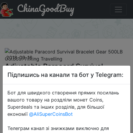
ChinaGoodBuy
Придбати по акціи Adjustable Paracord Survival Bracelet
Gear 500LB Outdoor Hiking Travelling
×
2018-09-16
Adjustable Paracord Survival
Bracelet Gear 500LB Outdoor
Підпишись на канали та бот у Telegram:
Hiking Travelling
Бот для швидкого створення прямих посилань
вашого товару на роздліли монет Coins,
$2.99
Superdeals та інших розділів, для більшої
економії
@AliSuperCoinsBot
Sale
Телеграм канал зі знижками виключно для