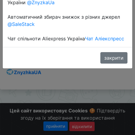
України
@ZnyzkaUa
Автоматичний збирач знижок з різних джерел
@SaleStack
Перейти до магазину
Чат спільноти Aliexpress Україна
Чат Аліекспресс
Додаткова інформація відсутня.
Слідкуйте за знижками на мобільному, в телеграм
закрити
каналі:
ZnyzhkaUA
Цей сайт використовує Cookies
🍪 Підтвердіть
згоду на їх зберігання та використання
прийняти
відхилити