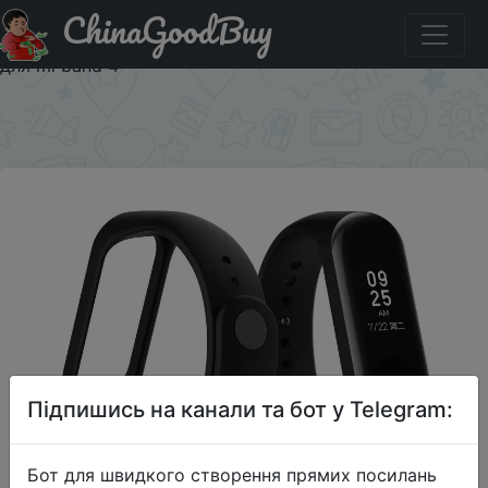
ChinaGoodBuy
Придбати Ремешок из мягкого ТПУ для наручных
часов Xiaomi MiBand 4, браслет для miband 4, браслет
для mi band 4
×
Підпишись на канали та бот у Telegram:
Бот для швидкого створення прямих посилань