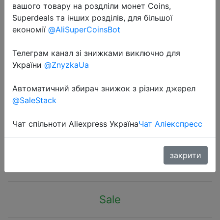
вашого товару на роздліли монет Coins,
Superdeals та інших розділів, для більшої
економії
@AliSuperCoinsBot
Телеграм канал зі знижками виключно для
України
@ZnyzkaUa
2020-11-19
Ремешок из мягкого ТПУ для
Автоматичний збирач знижок з різних джерел
наручных часов Xiaomi MiBand 4,
@SaleStack
браслет для miband 4, браслет
для mi band 4
Чат спільноти Aliexpress Україна
Чат Аліекспресс
$0.38
закрити
Sale