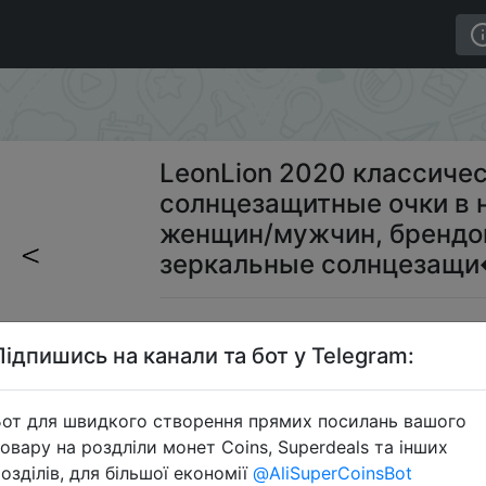
еские круглые солнцезащитные очки в небольшой опра
LeonLion 2020 классиче
солнцезащитные очки в 
женщин/мужчин, брендо
зеркальные солнцезащ
$2
Підпишись на канали та бот у Telegram:
от для швидкого створення прямих посилань вашого
Пром
овару на роздліли монет Coins, Superdeals та інших
озділів, для більшої економії
@AliSuperCoinsBot