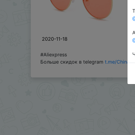
Т
А
2020-11-18
@
Ч
#Aliexpress
Больше скидок в telegram
t.me/ChinaG