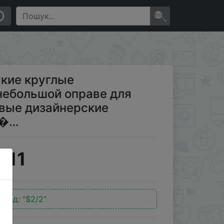
ве для женщин/мужчин, брендовые дизайнерские
×
ские круглые
небольшой оправе для
вые дизайнерские
и�…
.11
окод:
"$2/2"