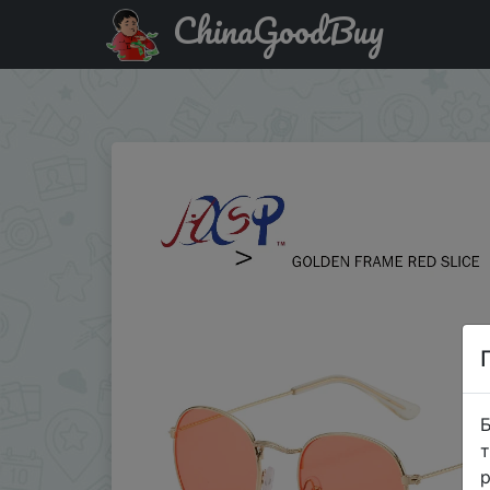
ChinaGoodBuy
Паридбати з промокодом $2/2 LeonLion 2020 классич
зеркальные солнцезащи�…
Б
т
р