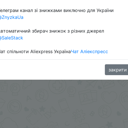
елеграм канал зі знижками виключно для України
Перейти 
@ZnyzkaUa
втоматичний збирач знижок з різних джерел
SaleStack
ат спільноти Aliexpress Україна
Чат Аліекспресс
oodBuy
закрити