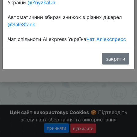
України
@ZnyzkaUa
Автоматичний збирач знижок з різних джерел
Перейти до магазину
@SaleStack
Чат спільноти Aliexpress Україна
Чат Аліекспресс
Додаткова інформація відсутня.
Слідкуйте за знижками на мобільному, в телеграм
каналі:
закрити
ZnyzhkaUA
Цей сайт використовує Cookies
🍪 Підтвердіть
згоду на їх зберігання та використання
прийняти
відхилити