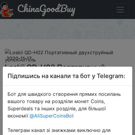
ChinaGoodBuy
Паридбати з промокодом BGDSKHUMD Loskii QD-H02
Портативный двухструйный увлажнитель
×
2020-11-17
Loskii QD-H02 Портативный
двухструйный увлажнитель
Підпишись на канали та бот у Telegram:
Бот для швидкого створення прямих посилань
$17.99
вашого товару на роздліли монет Coins,
Superdeals та інших розділів, для більшої
економії
@AliSuperCoinsBot
Промокод:
"BGDSKHUMD"
Телеграм канал зі знижками виключно для