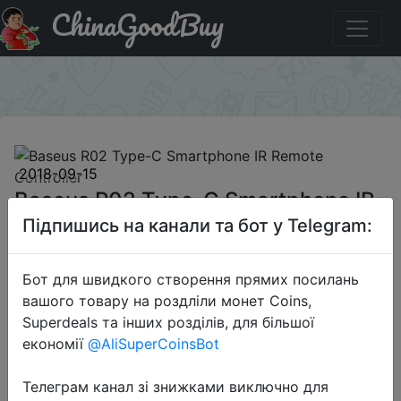
ChinaGoodBuy
Знижка на Baseus R02 Type-C Smartphone IR Remote
Controller
×
2018-09-15
Baseus R02 Type-C Smartphone IR
Remote Controller
Підпишись на канали та бот у Telegram:
Бот для швидкого створення прямих посилань
$5.99
вашого товару на роздліли монет Coins,
Superdeals та інших розділів, для більшої
економії
@AliSuperCoinsBot
Sale
Телеграм канал зі знижками виключно для