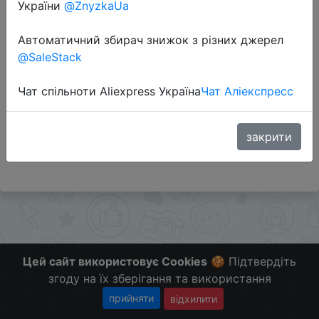
України
@ZnyzkaUa
Автоматичний збирач знижок з різних джерел
Перейти до магазину
@SaleStack
Чат спільноти Aliexpress Україна
Чат Аліекспресс
Додаткова інформація відсутня.
Слідкуйте за знижками на мобільному, в телеграм
каналі:
закрити
ZnyzhkaUA
Цей сайт використовує Cookies
🍪 Підтвердіть
згоду на їх зберігання та використання
прийняти
відхилити