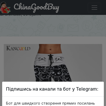
ChinaGoodBuy
Придбати по знижці Женские повседневные штаны с
принтом кота KANCOOLD, пляжные брюки с широкими
штанинами, 2019jan14
×
Підпишись на канали та бот у Telegram:
Бот для швидкого створення прямих посилань