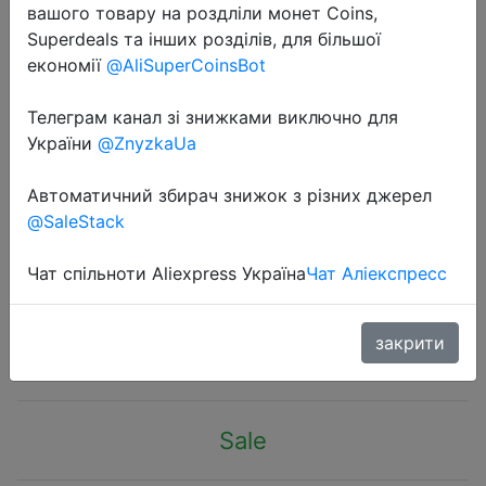
вашого товару на роздліли монет Coins,
Superdeals та інших розділів, для більшої
економії
@AliSuperCoinsBot
Телеграм канал зі знижками виключно для
України
@ZnyzkaUa
2020-11-16
Женские повседневные штаны с
Автоматичний збирач знижок з різних джерел
принтом кота KANCOOLD,
@SaleStack
пляжные брюки с широкими
штанинами, 2019jan14
Чат спільноти Aliexpress Україна
Чат Аліекспресс
$6.75
закрити
Sale