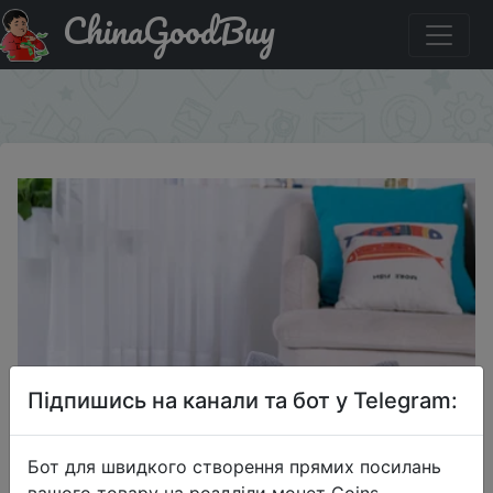
ChinaGoodBuy
Придбати Корзина для Кошкин дом товары палатка для
животных Уютная пещера кровати Крытый Кама gato
×
Підпишись на канали та бот у Telegram:
Бот для швидкого створення прямих посилань
вашого товару на роздліли монет Coins,