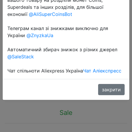
Superdeals та інших розділів, для більшої
економії
@AliSuperCoinsBot
Телеграм канал зі знижками виключно для
2020-11-15
України
@ZnyzkaUa
Корзина для Кошкин дом товары
палатка для животных Уютная
Автоматичний збирач знижок з різних джерел
@SaleStack
пещера кровати Крытый Кама
gato
Чат спільноти Aliexpress Україна
Чат Аліекспресс
$9.87
закрити
Sale