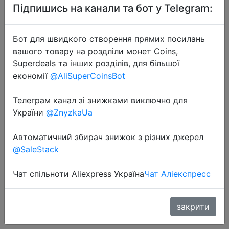
Підпишись на канали та бот у Telegram:
Бот для швидкого створення прямих посилань
вашого товару на роздліли монет Coins,
Superdeals та інших розділів, для більшої
економії
@AliSuperCoinsBot
2020-11-15
Oneodio проводные
Телеграм канал зі знижками виключно для
профессиональные студийные
України
@ZnyzkaUa
наушники с микрофоном Стерео
Автоматичний збирач знижок з різних джерел
Студия Pro DJ наушники для
@SaleStack
телефона ПК Компьютер
мониторные DJ Га�…
Чат спільноти Aliexpress Україна
Чат Аліекспресс
$20.99
закрити