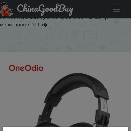
ChinaGoodBuy
Придбати Oneodio проводные профессиональные
студийные наушники с микрофоном Стерео Студия
Pro DJ наушники для телефона ПК Компьютер
мониторные DJ Га�…
×