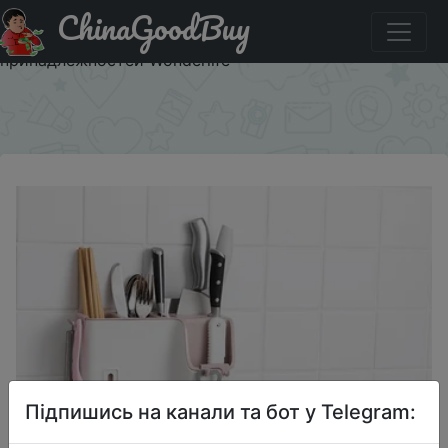
ChinaGoodBuy
Придбати по знижці Многофункциональная настенная
креативная стойка на кухню для хранения кухонных
принадлежностей Wonderlife
×
Підпишись на канали та бот у Telegram: