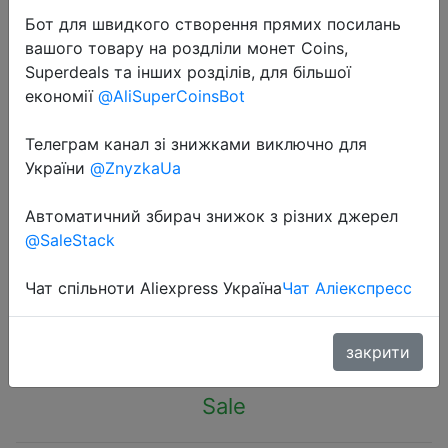
Бот для швидкого створення прямих посилань
вашого товару на роздліли монет Coins,
Superdeals та інших розділів, для більшої
економії
@AliSuperCoinsBot
2020-11-15
Телеграм канал зі знижками виключно для
Многофункциональная настенная
України
@ZnyzkaUa
креативная стойка на кухню для
Автоматичний збирач знижок з різних джерел
хранения кухонных
@SaleStack
принадлежностей Wonderlife
Чат спільноти Aliexpress Україна
Чат Аліекспресс
$9.18
закрити
Sale