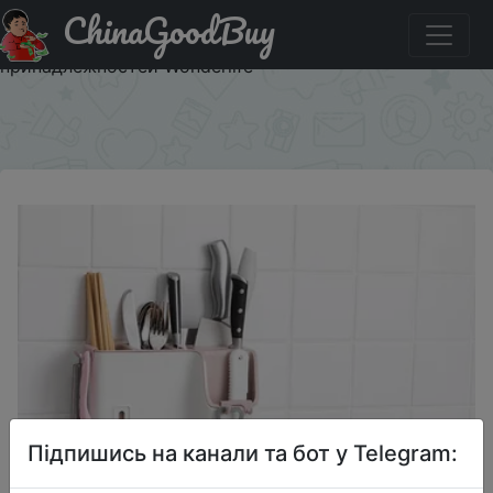
ChinaGoodBuy
Придбати по акціи Многофункциональная настенная
креативная стойка на кухню для хранения кухонных
принадлежностей Wonderlife
×
Підпишись на канали та бот у Telegram: