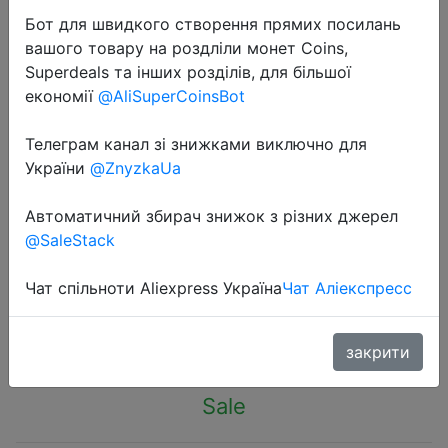
Бот для швидкого створення прямих посилань
вашого товару на роздліли монет Coins,
Superdeals та інших розділів, для більшої
економії
@AliSuperCoinsBot
2020-11-15
Телеграм канал зі знижками виключно для
Многофункциональная настенная
України
@ZnyzkaUa
креативная стойка на кухню для
Автоматичний збирач знижок з різних джерел
хранения кухонных
@SaleStack
принадлежностей Wonderlife
Чат спільноти Aliexpress Україна
Чат Аліекспресс
$9.18
закрити
Sale