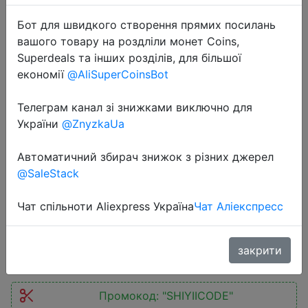
Бот для швидкого створення прямих посилань
вашого товару на роздліли монет Coins,
Superdeals та інших розділів, для більшої
економії
@AliSuperCoinsBot
Телеграм канал зі знижками виключно для
2020-11-15
України
@ZnyzkaUa
Sokoltec органайзер для ванной
комнаты полка для ванной
Автоматичний збирач знижок з різних джерел
комнаты органайзер органайзер
@SaleStack
для ванной комнаты и кухни полки
Чат спільноти Aliexpress Україна
Чат Аліекспресс
$27.28
закрити
Промокод:
"SHIYIICODE"