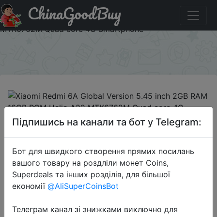
ChinaGoodBuy
Придбати по знижці 9BGR6A2G Xiaomi Redmi 6A Global
Version 5.45 inch 2GB RAM 16GB ROM Helio A22
MTK6762M Quad core 4G Smartphone
×
2018-09-14
Підпишись на канали та бот у Telegram:
Xiaomi Redmi 6A Global Version
5.45 inch 2GB RAM 16GB ROM Helio
Бот для швидкого створення прямих посилань
A22 MTK6762M Quad core 4G
вашого товару на роздліли монет Coins,
Smartphone
Superdeals та інших розділів, для більшої
економії
@AliSuperCoinsBot
$88.87
Телеграм канал зі знижками виключно для