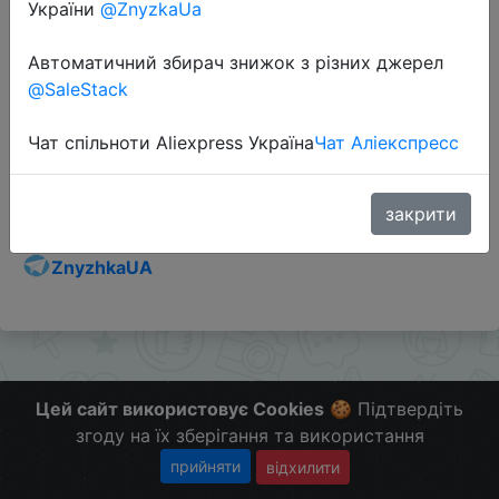
України
@ZnyzkaUa
Автоматичний збирач знижок з різних джерел
@SaleStack
Перейти до магазину
Чат спільноти Aliexpress Україна
Чат Аліекспресс
Додаткова інформація відсутня.
Слідкуйте за знижками на мобільному, в телеграм
закрити
каналі:
ZnyzhkaUA
Цей сайт використовує Cookies
🍪 Підтвердіть
згоду на їх зберігання та використання
прийняти
відхилити