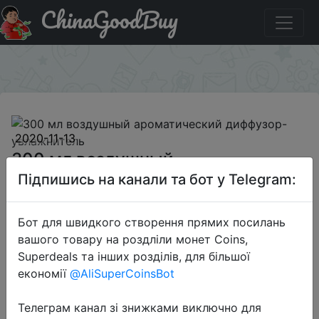
ChinaGoodBuy
Промокод на знижку BGAHUMDT 300 мл воздушный
ароматический диффузор-увлажнитель
×
2020-11-13
300 мл воздушный
ароматический диффузор-
Підпишись на канали та бот у Telegram:
увлажнитель
Бот для швидкого створення прямих посилань
вашого товару на роздліли монет Coins,
$7.99
Superdeals та інших розділів, для більшої
економії
@AliSuperCoinsBot
Телеграм канал зі знижками виключно для
Промокод:
"BGAHUMDT"