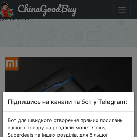
ChinaGoodBuy
Знижка на Двухслойная Сумка для документов Xiaomi
Fizz, 6 шт., двухслойная карманная сумка для хранения
документов
×
Підпишись на канали та бот у Telegram:
Бот для швидкого створення прямих посилань
вашого товару на роздліли монет Coins,
Superdeals та інших розділів, для більшої