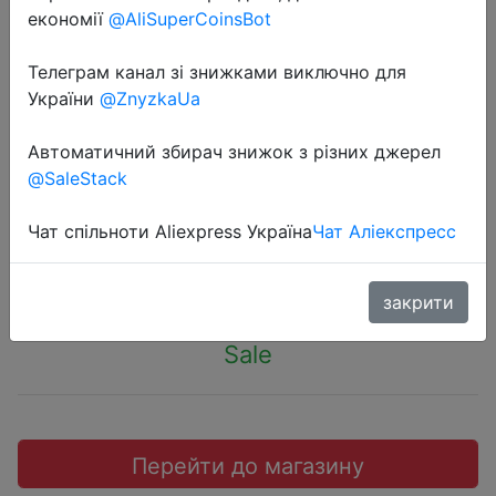
економії
@AliSuperCoinsBot
2020-11-13
Телеграм канал зі знижками виключно для
Двухслойная Сумка для
України
@ZnyzkaUa
документов Xiaomi Fizz, 6 шт.,
двухслойная карманная сумка
Автоматичний збирач знижок з різних джерел
@SaleStack
для хранения документов
Чат спільноти Aliexpress Україна
Чат Аліекспресс
$12.03
закрити
Sale
Перейти до магазину