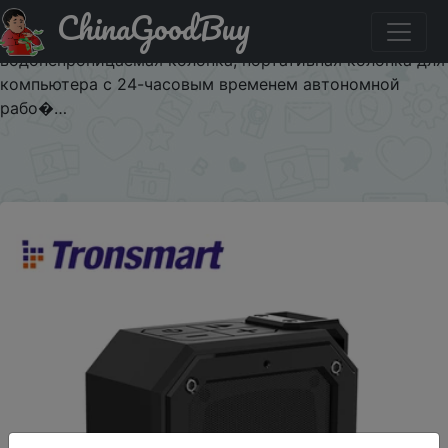
ChinaGoodBuy
Паридбати з промокодом 1111RUSAVE1 Bluetooth-
динамик Tronsmart Groove (Force Mini), IPX7,
водонепроницаемая колонка, портативная колонка для
компьютера с 24-часовым временем автономной
рабо�…
×