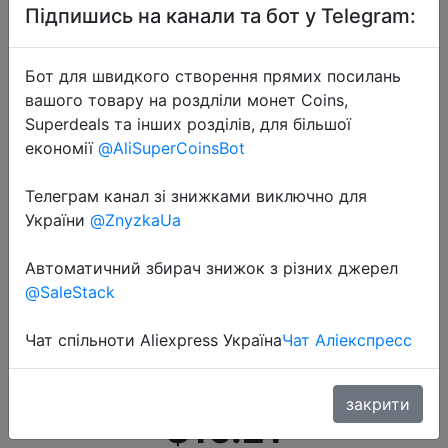
Підпишись на канали та бот у Telegram:
Бот для швидкого створення прямих посилань
вашого товару на роздліли монет Coins,
Superdeals та інших розділів, для більшої
економії
@AliSuperCoinsBot
2020-11-13
Телеграм канал зі знижками виключно для
Bluetooth-динамик Tronsmart
України
@ZnyzkaUa
Groove (Force Mini), IPX7,
водонепроницаемая колонка,
Автоматичний збирач знижок з різних джерел
@SaleStack
портативная колонка для
компьютера с 24-часовым
Чат спільноти Aliexpress Україна
Чат Аліекспресс
временем автономной рабо�…
закрити
$16.21