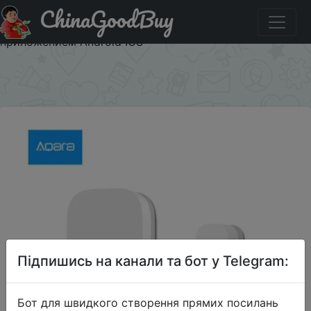
ChinaGoodBuy
Придбати Умный датчик двери и окна Aqara ZigBee,
беспроводное подключение, многоцелевая работа с
приложением Android IOS
×
Підпишись на канали та бот у Telegram:
Бот для швидкого створення прямих посилань