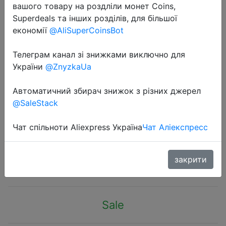
вашого товару на роздліли монет Coins,
Superdeals та інших розділів, для більшої
економії
@AliSuperCoinsBot
Телеграм канал зі знижками виключно для
України
@ZnyzkaUa
2020-11-12
Умный датчик двери и окна Aqara
Автоматичний збирач знижок з різних джерел
ZigBee, беспроводное
@SaleStack
подключение, многоцелевая
работа с приложением Android IOS
Чат спільноти Aliexpress Україна
Чат Аліекспресс
$9.54
закрити
Sale