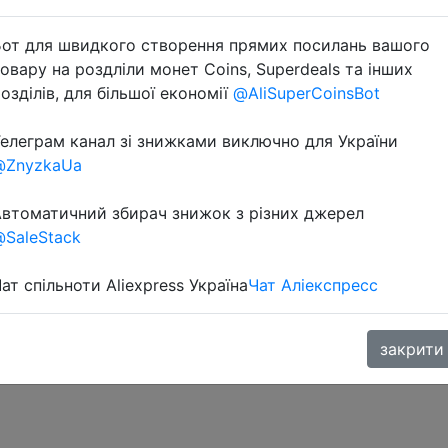
от для швидкого створення прямих посилань вашого
овару на роздліли монет Coins, Superdeals та інших
озділів, для більшої економії
@AliSuperCoinsBot
елеграм канал зі знижками виключно для України
@ZnyzkaUa
втоматичний збирач знижок з різних джерел
SaleStack
ат спільноти Aliexpress Україна
Чат Аліекспресс
закрити