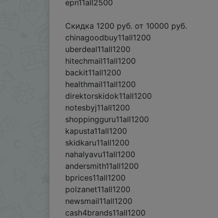
epn11all2500
Cкидка 1200 руб. от 10000 руб.
chinagoodbuy11all1200
uberdeal11all1200
hitechmail11all1200
backit11all1200
healthmail11all1200
direktorskidok11all1200
notesbyj11all1200
shoppingguru11all1200
kapusta11all1200
skidkaru11all1200
nahalyavu11all1200
andersmith11all1200
bprices11all1200
polzanet11all1200
newsmail11all1200
cash4brands11all1200