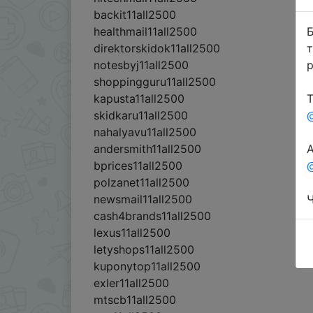
backit11all2500
Б
healthmail11all2500
т
direktorskidok11all2500
р
notesbyj11all2500
shoppingguru11all2500
Т
kapusta11all2500
skidkaru11all2500
nahalyavu11all2500
А
andersmith11all2500
@
bprices11all2500
polzanet11all2500
Ч
newsmail11all2500
cash4brands11all2500
lexus11all2500
letyshops11all2500
kuponytop11all2500
exler11all2500
mtscb11all2500