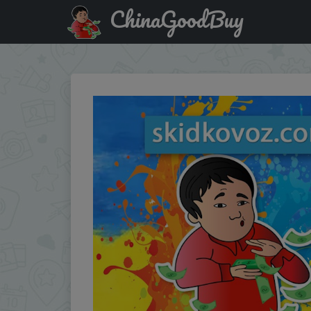
ChinaGoodBuy
Паридбати з промокодом 11all2500 AliExpress - Новые 