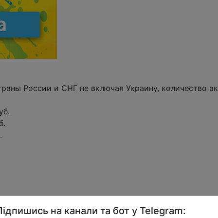
траны России и СНГ не включая Украину, количество ак
уб.
б.
.
Підпишись на канали та бот у Telegram: