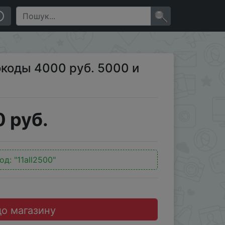
×
окоды 4000 руб. 5000 и
 руб.
од:
"11all2500"
до магазину