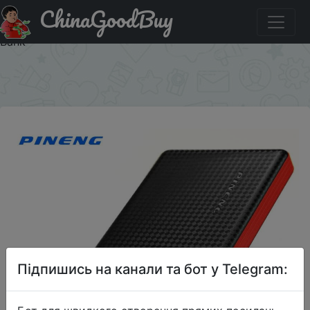
ChinaGoodBuy
Купити на розпродажі Original PINENG PN - 963
10000mAh Двойной USB-выход Li-Polymer Mobile Power
Bank
×
Підпишись на канали та бот у Telegram: