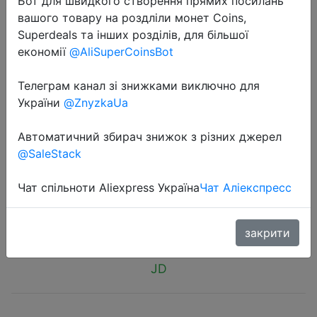
Бот для швидкого створення прямих посилань
вашого товару на роздліли монет Coins,
Superdeals та інших розділів, для більшої
економії
@AliSuperCoinsBot
Телеграм канал зі знижками виключно для
2018-09-14
України
@ZnyzkaUa
Original PINENG PN - 963
10000mAh Двойной USB-выход Li-
Автоматичний збирач знижок з різних джерел
@SaleStack
Polymer Mobile Power Bank
Чат спільноти Aliexpress Україна
Чат Аліекспресс
$13.38
закрити
JD