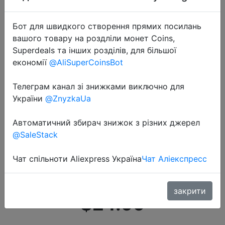
Бот для швидкого створення прямих посилань
вашого товару на роздліли монет Coins,
Superdeals та інших розділів, для більшої
економії
@AliSuperCoinsBot
2020-11-12
Телеграм канал зі знижками виключно для
Оригинальный Смарт браслет
України
@ZnyzkaUa
OPPO Band 2 цвета AMOLED экран
Смарт Браслет фитнес трекер
Автоматичний збирач знижок з різних джерел
@SaleStack
Bluetooth спортивный
водонепроницаемый смарт
Чат спільноти Aliexpress Україна
Чат Аліекспресс
браслет
закрити
$24.99