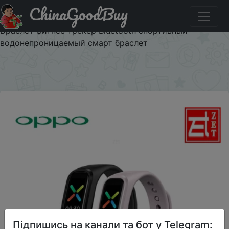
ChinaGoodBuy
Код на знижку CHINACUPON1111 Оригинальный Смарт
браслет OPPO Band 2 цвета AMOLED экран Смарт
Браслет фитнес трекер Bluetooth спортивный
водонепроницаемый смарт браслет
×
Підпишись на канали та бот у Telegram: