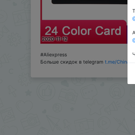
Т
А
2020-11-12
@
Ч
#Aliexpress
Больше скидок в telegram
t.me/ChinaG