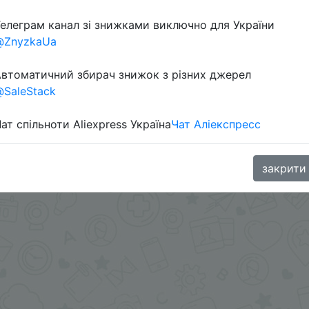
Перейти 
елеграм канал зі знижками виключно для України
@ZnyzkaUa
втоматичний збирач знижок з різних джерел
SaleStack
ат спільноти Aliexpress Україна
Чат Аліекспресс
oodBuy
закрити