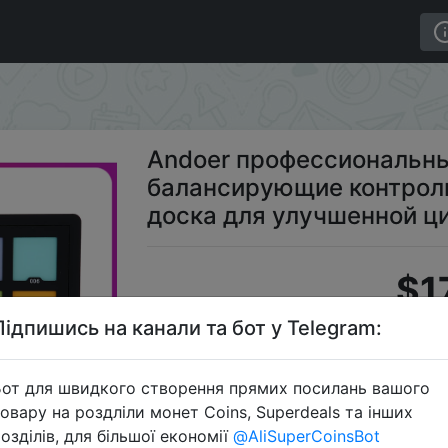
та Тест Карты балансирующие контрольные карточки п
Andoer профессиональны
балансирующие контрол
доска для улучшенной ц
$1
Підпишись на канали та бот у Telegram:
S
от для швидкого створення прямих посилань вашого
овару на роздліли монет Coins, Superdeals та інших
озділів, для більшої економії
@AliSuperCoinsBot