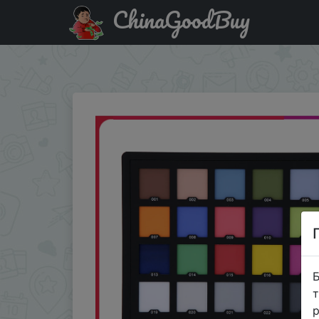
ChinaGoodBuy
Придбати по знижці Andoer профессиональные 24 цве
цвета
Б
т
р