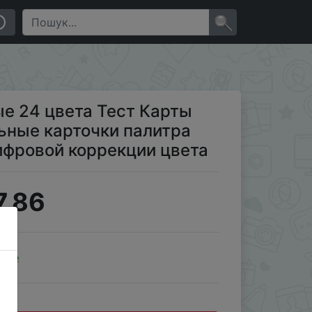
алитра доска для улучшенной цифровой коррекции
×
е 24 цвета Тест Карты
ьные карточки палитра
ифровой коррекции цвета
7.86
ale