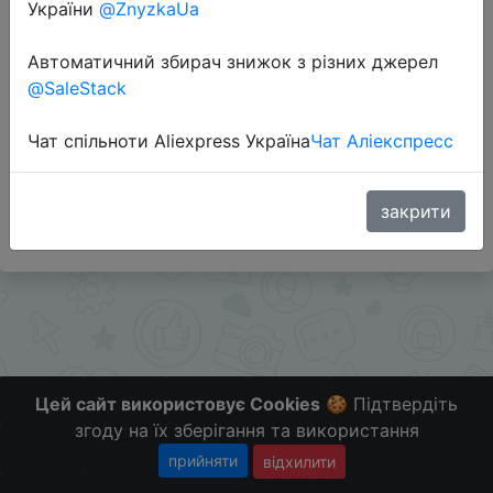
України
@ZnyzkaUa
Перейти до магазину
Автоматичний збирач знижок з різних джерел
@SaleStack
Додаткова інформація відсутня.
Чат спільноти Aliexpress Україна
Чат Аліекспресс
Слідкуйте за знижками на мобільному, в телеграм
каналі:
ZnyzhkaUA
закрити
Цей сайт використовує Cookies
🍪 Підтвердіть
згоду на їх зберігання та використання
прийняти
відхилити