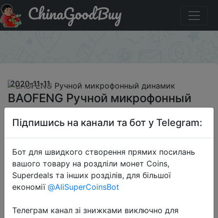
ChinaGoodBuy
Промокод на знижку BG1111DS17 BAOFENG Ручной
микрофонный динамик
×
2020-11-11
BAOFENG Ручной микрофонный
динамик
Підпишись на канали та бот у Telegram:
$3.99
Бот для швидкого створення прямих посилань
вашого товару на роздліли монет Coins,
Superdeals та інших розділів, для більшої
Промокод:
"BG1111DS17"
економії
@AliSuperCoinsBot
Телеграм канал зі знижками виключно для