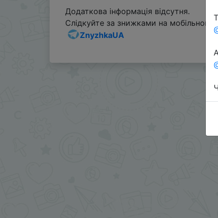
Додаткова інформація відсутня.
Т
Слідкуйте за знижками на мобільному, 
ZnyzhkaUA
А
@
Ч