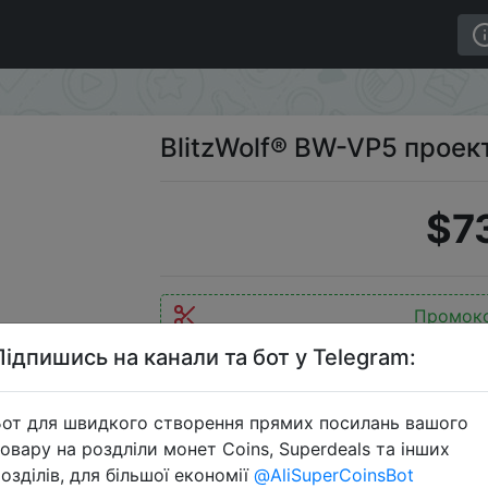
BlitzWolf® BW-VP5 проек
$7
Промок
Підпишись на канали та бот у Telegram:
от для швидкого створення прямих посилань вашого
Перейти 
овару на роздліли монет Coins, Superdeals та інших
озділів, для більшої економії
@AliSuperCoinsBot