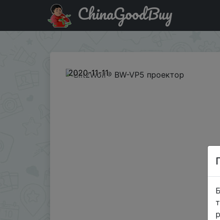
ChinaGoodBuy
Код на знижку BGALVP12 BlitzWolf® BW-VP5 проектор
2020-11-11
Б
т
р