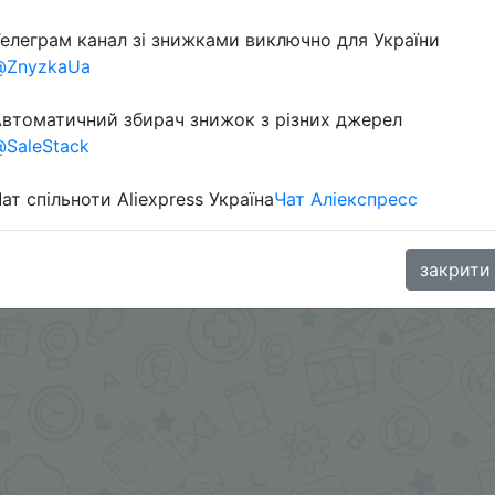
елеграм канал зі знижками виключно для України
в телеграм каналі:
@ZnyzkaUa
втоматичний збирач знижок з різних джерел
SaleStack
ат спільноти Aliexpress Україна
Чат Аліекспресс
закрити