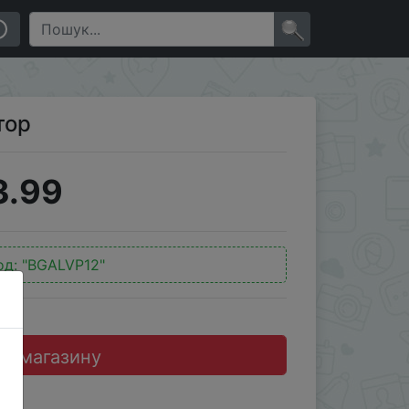
×
тор
3.99
од:
"BGALVP12"
до магазину