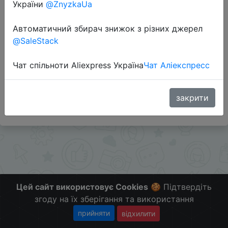
України
@ZnyzkaUa
Перейти до магазину
Автоматичний збирач знижок з різних джерел
@SaleStack
Додаткова інформація відсутня.
Чат спільноти Aliexpress Україна
Чат Аліекспресс
Слідкуйте за знижками на мобільному, в телеграм
каналі:
ZnyzhkaUA
закрити
Цей сайт використовує Cookies
🍪 Підтвердіть
згоду на їх зберігання та використання
прийняти
відхилити