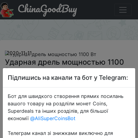
ChinaGoodBuy
Промокод на знижку BGVVEHD1 Ударная дрель
мощностью 1100 Вт
×
2020-11-11
Ударная дрель мощностью 1100
Вт
Підпишись на канали та бот у Telegram:
$42.99
Бот для швидкого створення прямих посилань
вашого товару на роздліли монет Coins,
Superdeals та інших розділів, для більшої
Промокод:
"BGVVEHD1"
економії
@AliSuperCoinsBot
Телеграм канал зі знижками виключно для