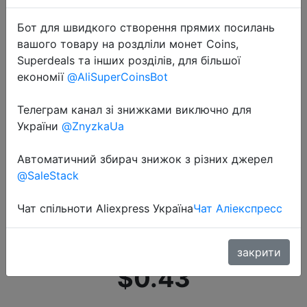
Бот для швидкого створення прямих посилань
вашого товару на роздліли монет Coins,
Superdeals та інших розділів, для більшої
економії
@AliSuperCoinsBot
Телеграм канал зі знижками виключно для
2020-11-11
України
@ZnyzkaUa
KUULAA USB Type C кабель для
Redmi Note 9 8 7 USB C кабель
Автоматичний збирач знижок з різних джерел
Быстрая зарядка для Xiaomi poco
@SaleStack
x3 nfc USB C быстрое зарядное
устройство USBC кабель для
Чат спільноти Aliexpress Україна
Чат Аліекспресс
передачи данных
закрити
$0.43