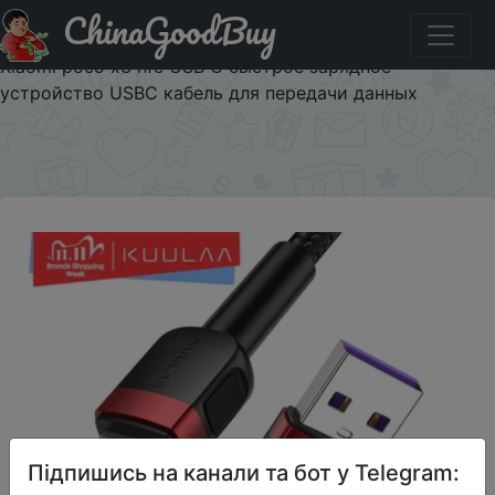
ChinaGoodBuy
Код на знижку $1/1 KUULAA USB Type C кабель для
Redmi Note 9 8 7 USB C кабель Быстрая зарядка для
Xiaomi poco x3 nfc USB C быстрое зарядное
устройство USBC кабель для передачи данных
×
Підпишись на канали та бот у Telegram: