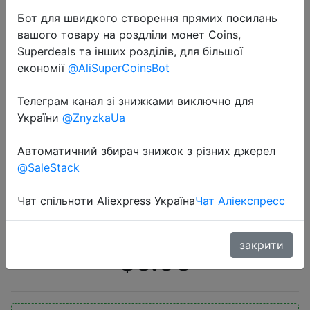
Бот для швидкого створення прямих посилань
вашого товару на роздліли монет Coins,
Superdeals та інших розділів, для більшої
економії
@AliSuperCoinsBot
Телеграм канал зі знижками виключно для
2020-11-11
України
@ZnyzkaUa
Новинка 2020, изысканные
дизайнерские женские сумки
Автоматичний збирач знижок з різних джерел
@SaleStack
JIEROTYX через плечо, оптовая
продажа, шикарная сумка через
Чат спільноти Aliexpress Україна
Чат Аліекспресс
плечо с металлической цепоч�…
закрити
$5.96