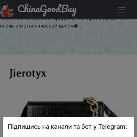
ChinaGoodBuy
Паридбати з промокодом $3/3 Новинка 2020,
изысканные дизайнерские женские сумки JIEROTYX
через плечо, оптовая продажа, шикарная сумка через
плечо с металлической цепоч�…
×
Підпишись на канали та бот у Telegram: