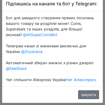
Підпишись на канали та бот у Telegram:
Бот для швидкого створення прямих посилань
вашого товару на роздліли монет Coins,
Superdeals та інших розділів, для більшої
економії
@AliSuperCoinsBot
2020-11-11
Телеграм канал зі знижками виключно для
Милая новая квадратная чаша для
України
@ZnyzkaUa
чая, молока, фруктов, воды 500
Автоматичний збирач знижок з різних джерел
мл для бутылок для воды,
@SaleStack
напитков с веревкой, прозрачная
Спортивная, корейс…
Чат спільноти Aliexpress Україна
Чат Аліекспресс
$0.19
закрити