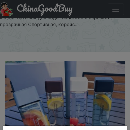
ChinaGoodBuy
Паридбати з промокодом $3/3 Милая новая
квадратная чаша для чая, молока, фруктов, воды 500
мл для бутылок для воды, напитков с веревкой,
прозрачная Спортивная, корейс…
×