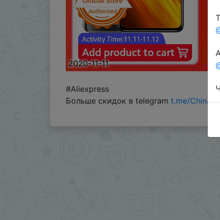
Т
А
2020-11-11
@
Ч
#Aliexpress
Больше скидок в telegram
t.me/ChinaG