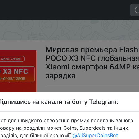
h распродажа в наличии POCO X3 NFC глобальная верс
Мировая премьера Flash
POCO X3 NFC глобальная
Xiaomi смартфон 64MP 
зарядка
$
Підпишись на канали та бот у Telegram:
от для швидкого створення прямих посилань вашого
Промок
овару на роздліли монет Coins, Superdeals та інших
озділів, для більшої економії
@AliSuperCoinsBot