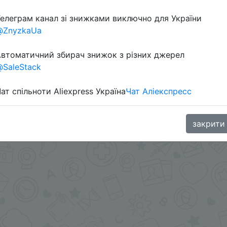
елеграм канал зі знижками виключно для України
Перейти 
@ZnyzkaUa
втоматичний збирач знижок з різних джерел
SaleStack
ат спільноти Aliexpress Україна
Чат Аліекспресс
oodBuy
закрити