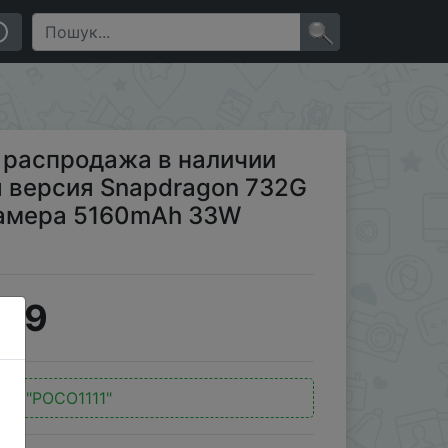
ия Snapdragon 732G Xiaomi смартфон 64MP камера
×
 распродажа в наличии
 версия Snapdragon 732G
камера 5160mAh 33W
119
од:
"POCO1111"