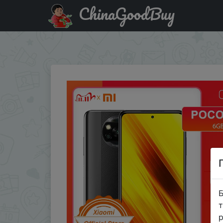
ChinaGoodBuy
Промокод на знижку POCO1111 Мировая премьера Flas
5160mAh 33W зарядка
Б
т
р