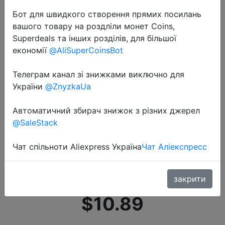
Бот для швидкого створення прямих посилань
вашого товару на роздліли монет Coins,
Superdeals та інших розділів, для більшої
економії
@AliSuperCoinsBot
Телеграм канал зі знижками виключно для
2020-11-10
України
@ZnyzkaUa
Jordan & judy светодиодное
зеркало для макияжа сенсорное
Автоматичний збирач знижок з різних джерел
управление светодиодное
@SaleStack
естественное освещение
Чат спільноти Aliexpress Україна
Чат Аліекспресс
регулируемый угол яркости
длинны�…
закрити
$10.89