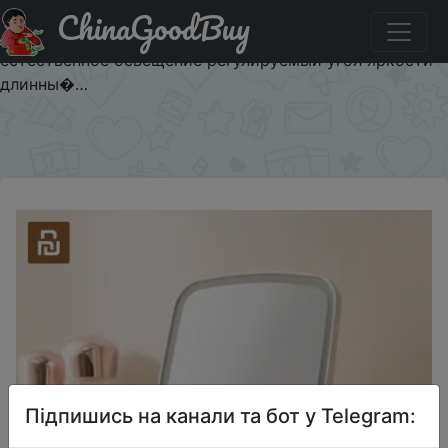
ChinaGoodBuy
Придбати Jordan & judy светодиодное зеркало для
макияжа сенсорное управление светодиодное
естественное освещение регулируемый угол яркости
длинны�…
×
Підпишись на канали та бот у Telegram: