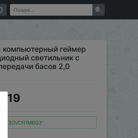
одиодный светильник с функцией превосходной
×
R1 компьютерный геймер
диодный светильник с
передачи басов 2,0
4.19
"QG3OVCN1MBQ3"