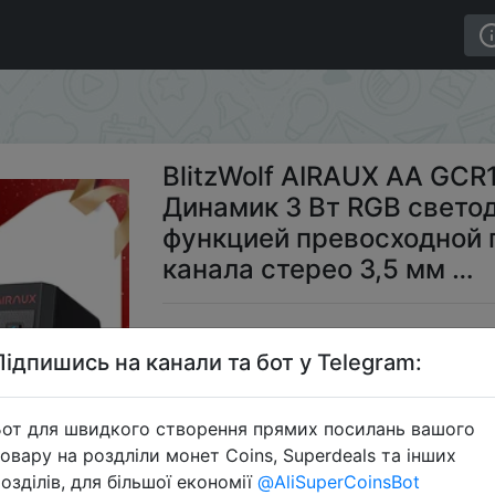
AA GCR1 компьютерный геймер Динамик 3 Вт RGB свет
BlitzWolf AIRAUX AA GC
Динамик 3 Вт RGB свето
функцией превосходной 
канала стерео 3,5 мм …
$2
Підпишись на канали та бот у Telegram:
от для швидкого створення прямих посилань вашого
Промокод:
овару на роздліли монет Coins, Superdeals та інших
озділів, для більшої економії
@AliSuperCoinsBot