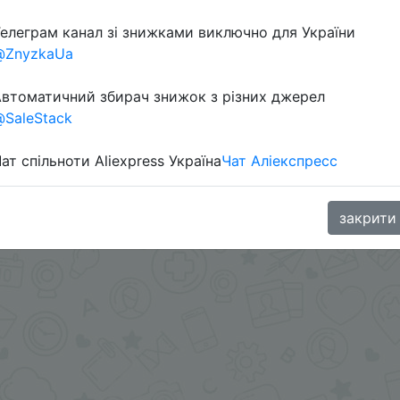
елеграм канал зі знижками виключно для України
Перейти 
@ZnyzkaUa
втоматичний збирач знижок з різних джерел
SaleStack
ат спільноти Aliexpress Україна
Чат Аліекспресс
oodBuy
закрити