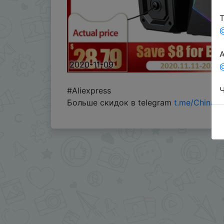
Т
А
2020-11-09
@
Ч
#Aliexpress
Больше скидок в telegram
t.me/ChinaG