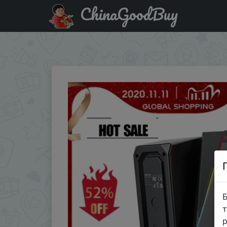
ChinaGoodBuy
Промокод на знижку QG3OVCN1MBQ3 BlitzWolf AIRAUX 
передачи басов 2,0 канала стерео 3,5 мм …
Б
т
р