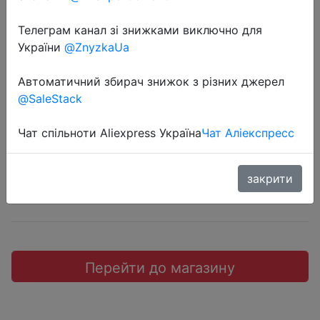
Телеграм канал зі знижками виключно для
України
@ZnyzkaUa
2020-11-06
Автоматичний збирач знижок з різних джерел
Magic Chess Clash
@SaleStack
Free
Чат спільноти Aliexpress Україна
Чат Аліекспресс
закрити
Халява
Перейти до магазину