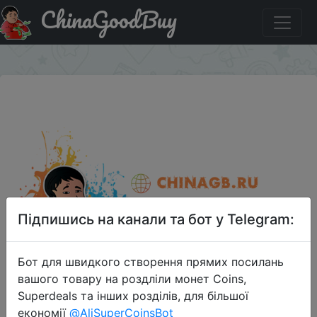
ChinaGoodBuy
Знижка на Magic Chess Clash
×
Підпишись на канали та бот у Telegram:
Бот для швидкого створення прямих посилань
вашого товару на роздліли монет Coins,
Superdeals та інших розділів, для більшої
економії
@AliSuperCoinsBot