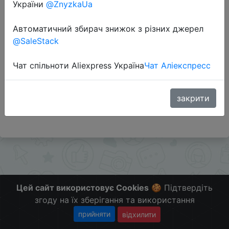
України
@ZnyzkaUa
Автоматичний збирач знижок з різних джерел
Перейти до магазину
@SaleStack
Чат спільноти Aliexpress Україна
Чат Аліекспресс
Додаткова інформація відсутня.
Слідкуйте за знижками на мобільному, в телеграм
каналі:
закрити
ZnyzhkaUA
Цей сайт використовує Cookies
🍪 Підтвердіть
згоду на їх зберігання та використання
прийняти
відхилити