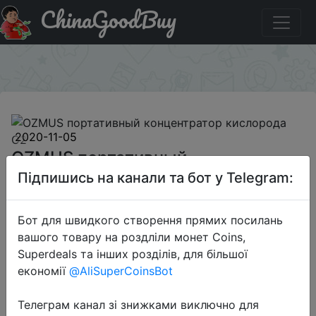
ChinaGoodBuy
Придбати по знижці BGCNMUSGF OZMUS портативный
концентратор кислорода O2
×
2020-11-05
OZMUS портативный
концентратор кислорода O2
Підпишись на канали та бот у Telegram:
Бот для швидкого створення прямих посилань
$139.99
вашого товару на роздліли монет Coins,
Superdeals та інших розділів, для більшої
економії
@AliSuperCoinsBot
Промокод:
"BGCNMUSGF"
Телеграм канал зі знижками виключно для