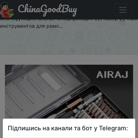
ChinaGoodBuy
Код на знижку 3VG2QQ67X1EG Набор отверток AIRAJ,
Прецизионная отвертка с крутящим моментом,
многофункциональная Спецификация S2, набор ручных
инструментов для ремо…
×
Підпишись на канали та бот у Telegram: