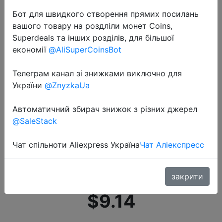
Бот для швидкого створення прямих посилань
вашого товару на роздліли монет Coins,
Superdeals та інших розділів, для більшої
економії
@AliSuperCoinsBot
Телеграм канал зі знижками виключно для
2020-11-05
України
@ZnyzkaUa
Набор отверток AIRAJ,
Прецизионная отвертка с
Автоматичний збирач знижок з різних джерел
крутящим моментом,
@SaleStack
многофункциональная
Чат спільноти Aliexpress Україна
Чат Аліекспресс
Спецификация S2, набор ручных
инструментов для ремо…
закрити
$9.14