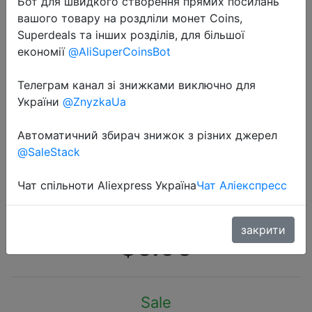
Бот для швидкого створення прямих посилань
вашого товару на роздліли монет Coins,
Superdeals та інших розділів, для більшої
економії
@AliSuperCoinsBot
Телеграм канал зі знижками виключно для
2020-11-05
України
@ZnyzkaUa
20 шт. PKCELL 1,5 В AAA батарея
3A R03P UM4 цинк Карбон
Автоматичний збирач знижок з різних джерел
@SaleStack
сверхмощный сухой и первичный
аккумулятор equel до UM4
Чат спільноти Aliexpress Україна
Чат Аліекспресс
MN2400 LR03
закрити
$5.96
Sale