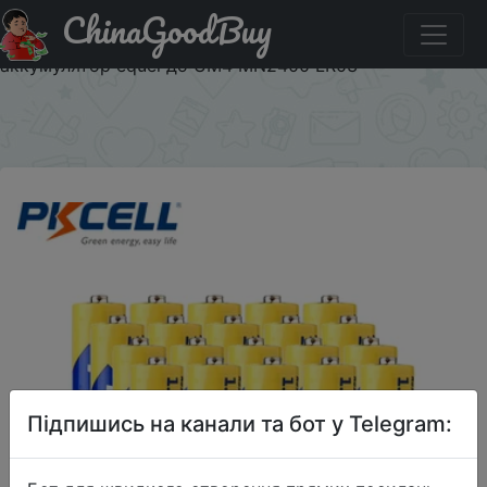
ChinaGoodBuy
Акція на 20 шт. PKCELL 1,5 В AAA батарея 3A R03P UM4
цинк Карбон сверхмощный сухой и первичный
аккумулятор equel до UM4 MN2400 LR03
×
Підпишись на канали та бот у Telegram: