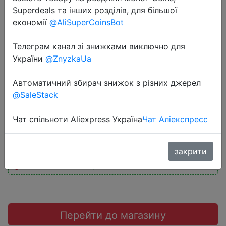
Superdeals та інших розділів, для більшої
економії
@AliSuperCoinsBot
Телеграм канал зі знижками виключно для
2020-11-04
України
@ZnyzkaUa
2 милкшейка 0,4 л всего за 134
Автоматичний збирач знижок з різних джерел
руб. в KFC
@SaleStack
134 руб.
Чат спільноти Aliexpress Україна
Чат Аліекспресс
закрити
Промокод:
"1743"
Перейти до магазину