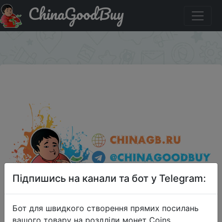
ChinaGoodBuy
Промокод на знижку 1743 2 милкшейка 0,4 л всего за
134 руб. в KFC
×
Підпишись на канали та бот у Telegram:
Бот для швидкого створення прямих посилань
вашого товару на роздліли монет Coins,