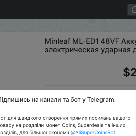
ическая ударная дрель
Minleaf ML-ED1 48VF Ак
электрическая ударная 
$2
S
Підпишись на канали та бот у Telegram:
от для швидкого створення прямих посилань вашого
овару на роздліли монет Coins, Superdeals та інших
Перейти 
озділів, для більшої економії
@AliSuperCoinsBot