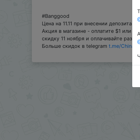
Т
#Banggood
Цена на 11.11 при внесении депозита в 
Акция в магазине - оплатите $1 или $
А
скидку 11 ноября и оплачивайте разниц
@
Больше скидок в telegram
t.me/ChinaG
Ч