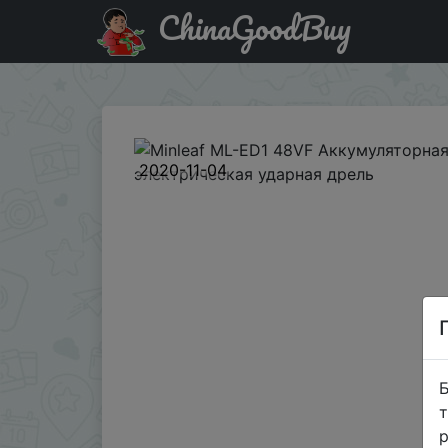
ChinaGoodBuy
Знижка на Minleaf ML-ED1 48VF Аккумуляторная электр
2020-11-04
Б
т
р