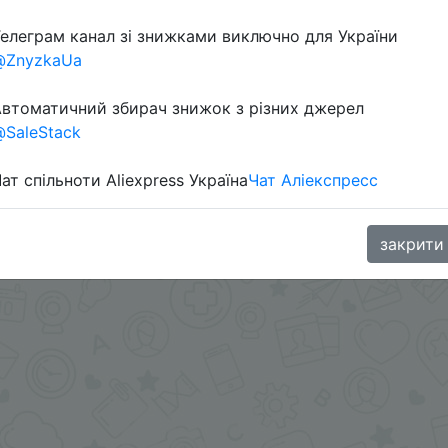
елеграм канал зі знижками виключно для України
@ZnyzkaUa
размере $1-3 с 2 по 10 ноября.
3 со 2 по 10 ноября за выбранный товар чтоб забронир
втоматичний збирач знижок з різних джерел
у.
SaleStack
oodBuy
ат спільноти Aliexpress Україна
Чат Аліекспресс
закрити