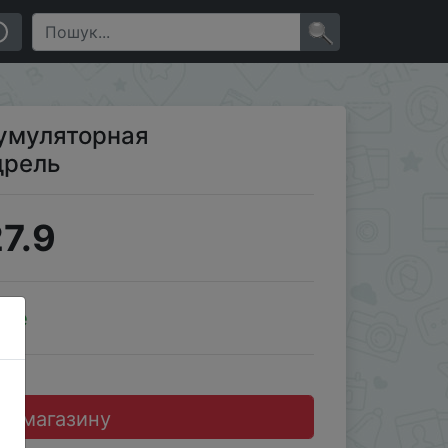
×
кумуляторная
дрель
7.9
ale
до магазину