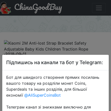
ChinaGoodBuy
Знижка на Xiaomi 2M Anti-lost Strap Bracelet Safety
Adjustable Baby Kids Children Traction Rope Wristband
×
2018-09-11
Xiaomi 2M Anti-lost Strap Bracelet
Підпишись на канали та бот у Telegram:
Safety Adjustable Baby Kids
Children Traction Rope Wristband
Бот для швидкого створення прямих посилань
вашого товару на роздліли монет Coins,
Superdeals та інших розділів, для більшої
$6.99
економії
@AliSuperCoinsBot
Телеграм канал зі знижками виключно для