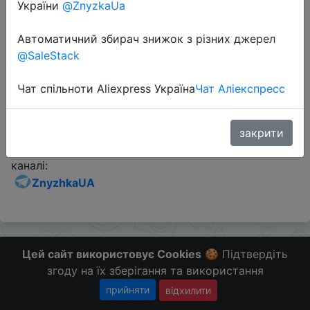
Sale
України
@ZnyzkaUa
Автоматичний збирач знижок з різних джерел
@SaleStack
Перейти до магазину
Чат спільноти Aliexpress Україна
Чат Аліекспресс
Додаткова інформація відсутня.
закрити
Слідкуйте за знижками на мобільному, в телеграм
каналі:
ZnyzhkaUA
Цей сайт використовує Cookies
🍪 Підтвердіть
згоду на їх зберігання та використання
прийняти
відхилити