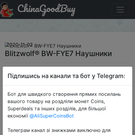
ChinaGoodBuy
Код на знижку BGAAFYE7 Blitzwolf® BW-FYE7 Наушники
×
2020-11-02
Blitzwolf® BW-FYE7 Наушники
$28.29
Підпишись на канали та бот у Telegram:
Бот для швидкого створення прямих посилань
Промокод:
"BGAAFYE7"
вашого товару на роздліли монет Coins,
Superdeals та інших розділів, для більшої
економії
@AliSuperCoinsBot
Перейти до магазину
Телеграм канал зі знижками виключно для