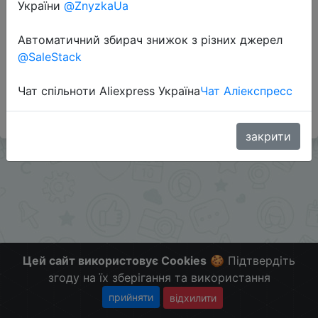
України
@ZnyzkaUa
Автоматичний збирач знижок з різних джерел
Додаткова інформація відсутня.
@SaleStack
Слідкуйте за знижками на мобільному, в телеграм
каналі:
Чат спільноти Aliexpress Україна
Чат Аліекспресс
ZnyzhkaUA
закрити
Цей сайт використовує Cookies
🍪 Підтвердіть
згоду на їх зберігання та використання
прийняти
відхилити