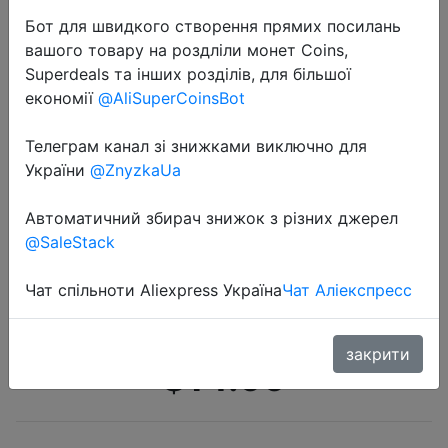
Бот для швидкого створення прямих посилань
вашого товару на роздліли монет Coins,
Superdeals та інших розділів, для більшої
економії
@AliSuperCoinsBot
Телеграм канал зі знижками виключно для
2020-11-01
України
@ZnyzkaUa
Стеклянная бутылка с двойными
стенками, стеклянная бутылка
Автоматичний збирач знижок з різних джерел
@SaleStack
для воды, чайная бутылка для
разделения воды, креативная
Чат спільноти Aliexpress Україна
Чат Аліекспресс
бутылка для воды, 3…
закрити
$14.99