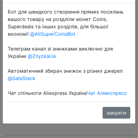
Бот для швидкого створення прямих посилань
вашого товару на роздліли монет Coins,
Superdeals та інших розділів, для більшої
економії
@AliSuperCoinsBot
Телеграм канал зі знижками виключно для
2020-10-31
України
@ZnyzkaUa
Сумка на плечо WESTAL 8211
мужская из натуральной кожи,
Автоматичний збирач знижок з різних джерел
саквояж на молнии, сумочка
@SaleStack
мессенджер, винтажный
чемоданчик на плечо с клапаном
Чат спільноти Aliexpress Україна
Чат Аліекспресс
закрити
$13.73