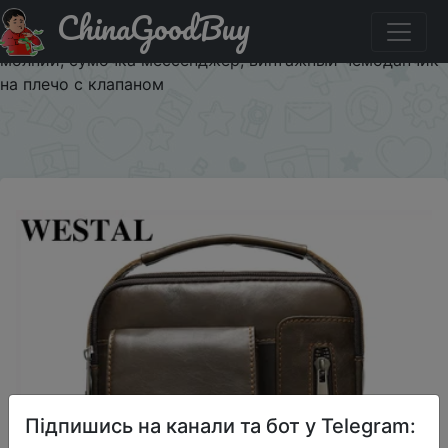
ChinaGoodBuy
Промокод на знижку DOM3010 Сумка на плечо WESTAL
8211 мужская из натуральной кожи, саквояж на
молнии, сумочка мессенджер, винтажный чемоданчик
на плечо с клапаном
×
Підпишись на канали та бот у Telegram: