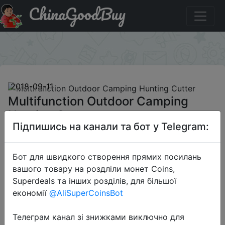
ChinaGoodBuy
Придбати по акціи Multifunction Outdoor Camping
Hunting Cutter
×
2018-09-11
Multifunction Outdoor Camping
Hunting Cutter
Підпишись на канали та бот у Telegram:
$4.99
Бот для швидкого створення прямих посилань
вашого товару на роздліли монет Coins,
Superdeals та інших розділів, для більшої
Sale
економії
@AliSuperCoinsBot
Телеграм канал зі знижками виключно для