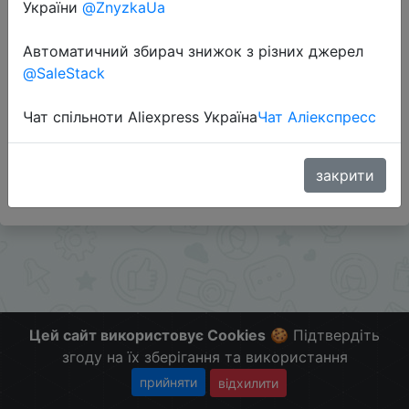
України
@ZnyzkaUa
Перейти до магазину
Автоматичний збирач знижок з різних джерел
@SaleStack
Додаткова інформація відсутня.
Чат спільноти Aliexpress Україна
Чат Аліекспресс
Слідкуйте за знижками на мобільному, в телеграм
каналі:
ZnyzhkaUA
закрити
Цей сайт використовує Cookies
🍪 Підтвердіть
згоду на їх зберігання та використання
прийняти
відхилити