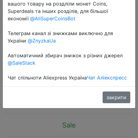
вашого товару на роздліли монет Coins,
Superdeals та інших розділів, для більшої
економії
@AliSuperCoinsBot
Телеграм канал зі знижками виключно для
України
@ZnyzkaUa
2020-10-30
10 шт./лот, защита кабеля, USB
Автоматичний збирач знижок з різних джерел
зарядка, кабель для передачи
@SaleStack
данных, защитные рукава для
iPhone 6 6s 7, бесплатная доставка
Чат спільноти Aliexpress Україна
Чат Аліекспресс
$0.69
закрити
Sale