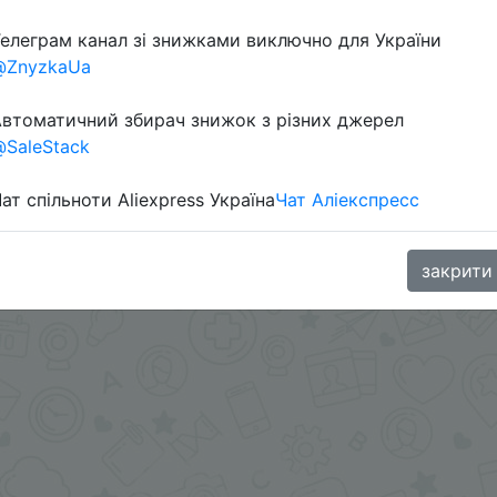
елеграм канал зі знижками виключно для України
Перейти 
@ZnyzkaUa
втоматичний збирач знижок з різних джерел
SaleStack
ат спільноти Aliexpress Україна
Чат Аліекспресс
oodBuy
закрити