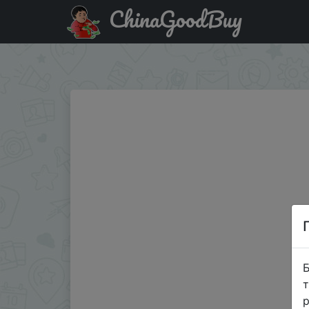
ChinaGoodBuy
Придбати по знижці Новый нейлоновый эластичный реме
44 мм
Б
т
р