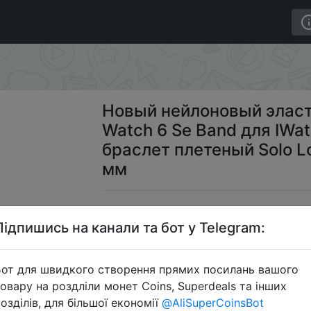
нь для Apple Watch 6 Se Band для IWatch Serie 5 4 3 
Новый нейлоновый эласт
Watch 6 Se Band для IWat
браслет плетеный Solo L
мм
$7
Підпишись на канали та бот у Telegram:
от для швидкого створення прямих посилань вашого
S
овару на роздліли монет Coins, Superdeals та інших
озділів, для більшої економії
@AliSuperCoinsBot