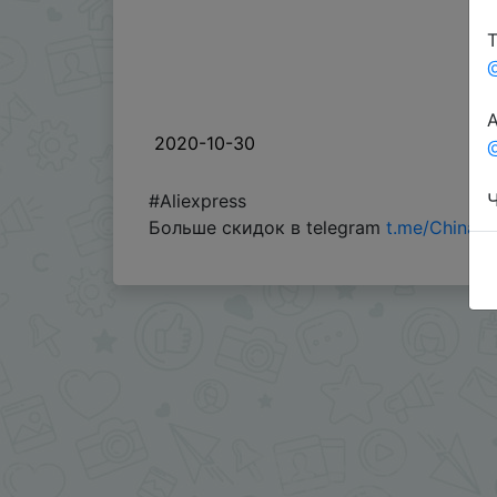
Т
А
2020-10-30
@
Ч
#Aliexpress
Больше скидок в telegram
t.me/ChinaG