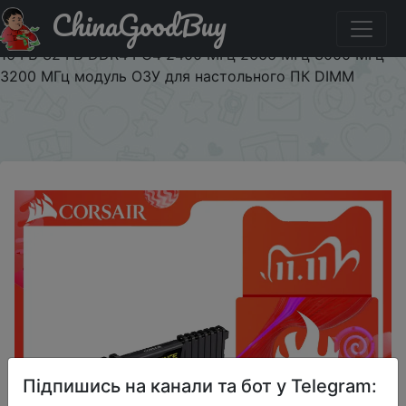
ChinaGoodBuy
Паридбати з промокодом chinagoodbuy1111all300
CORSAIR Vengeance оперативная память LPX 4 ГБ 8 ГБ
16 ГБ 32 ГБ DDR4 PC4 2400 МГц 2666 МГц 3000 МГц
3200 МГц модуль ОЗУ для настольного ПК DIMM
×
Підпишись на канали та бот у Telegram: