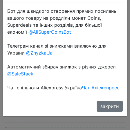
Бот для швидкого створення прямих посилань
вашого товару на роздліли монет Coins,
Superdeals та інших розділів, для більшої
економії
@AliSuperCoinsBot
Телеграм канал зі знижками виключно для
2020-10-30
України
@ZnyzkaUa
CORSAIR Vengeance оперативная
память LPX 4 ГБ 8 ГБ 16 ГБ 32 ГБ
Автоматичний збирач знижок з різних джерел
DDR4 PC4 2400 МГц 2666 МГц
@SaleStack
3000 МГц 3200 МГц модуль ОЗУ
для настольного ПК DIMM
Чат спільноти Aliexpress Україна
Чат Аліекспресс
закрити
$33.81