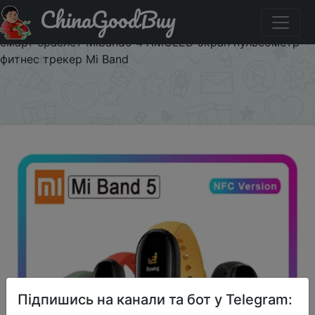
ChinaGoodBuy
Промокод на знижку chinagoodbuy1111all300 Xiaomi Mi
Band 5 NFC Band 4 Bluetooth 5,0 водонепроницаемый
смарт браслет Miband5 4 AMOLED экран пульсометр
фитнес трекер Mi Band
×
Підпишись на канали та бот у Telegram: