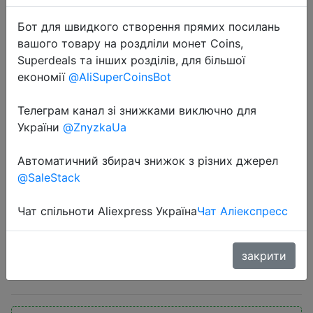
Бот для швидкого створення прямих посилань
вашого товару на роздліли монет Coins,
Superdeals та інших розділів, для більшої
економії
@AliSuperCoinsBot
Телеграм канал зі знижками виключно для
2020-10-30
України
@ZnyzkaUa
Xiaomi Mi Band 5 NFC Band 4
Bluetooth 5,0 водонепроницаемый
Автоматичний збирач знижок з різних джерел
смарт браслет Miband5 4 AMOLED
@SaleStack
экран пульсометр фитнес трекер
Mi Band
Чат спільноти Aliexpress Україна
Чат Аліекспресс
закрити
$31.07