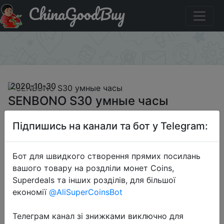
ChinaGoodBuy
Промокод на знижку BGSEN30 SENBONO S30 умные
часы
×
2020-10-30
SENBONO S30 умные часы
Підпишись на канали та бот у Telegram:
$17.99
Бот для швидкого створення прямих посилань
вашого товару на роздліли монет Coins,
Промокод:
"BGSEN30"
Superdeals та інших розділів, для більшої
економії
@AliSuperCoinsBot
Телеграм канал зі знижками виключно для