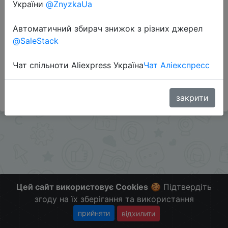
Перейти до магазину
України
@ZnyzkaUa
Автоматичний збирач знижок з різних джерел
@SaleStack
Додаткова інформація відсутня.
Слідкуйте за знижками на мобільному, в телеграм
Чат спільноти Aliexpress Україна
Чат Аліекспресс
каналі:
ZnyzhkaUA
закрити
Цей сайт використовує Cookies
🍪 Підтвердіть
згоду на їх зберігання та використання
прийняти
відхилити