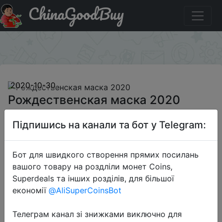
ChinaGoodBuy
Купити по знижці BGXIN775 Рождественская маска
2020
×
2020-10-30
Рождественская маска 2020
Підпишись на канали та бот у Telegram:
$5.99
Бот для швидкого створення прямих посилань
вашого товару на роздліли монет Coins,
Промокод:
"BGXIN775"
Superdeals та інших розділів, для більшої
економії
@AliSuperCoinsBot
Телеграм канал зі знижками виключно для