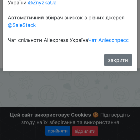
Перейти до магазину
України
@ZnyzkaUa
Автоматичний збирач знижок з різних джерел
@SaleStack
Додаткова інформація відсутня.
Слідкуйте за знижками на мобільному, в телеграм
Чат спільноти Aliexpress Україна
Чат Аліекспресс
каналі:
ZnyzhkaUA
закрити
Цей сайт використовує Cookies
🍪 Підтвердіть
згоду на їх зберігання та використання
прийняти
відхилити