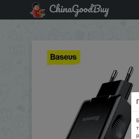
ChinaGoodBuy
Купити на розпродажі Baseus Quick Charge 3,0 USB за
настенный мобильный телефон зарядное…
Б
т
р