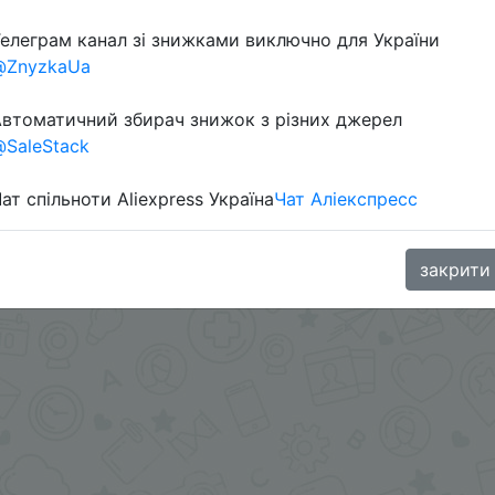
елеграм канал зі знижками виключно для України
Перейти 
@ZnyzkaUa
втоматичний збирач знижок з різних джерел
SaleStack
ат спільноти Aliexpress Україна
Чат Аліекспресс
oodBuy
закрити