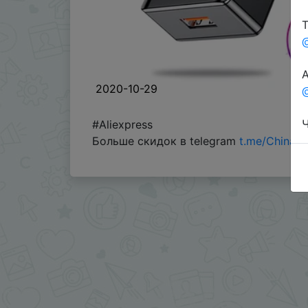
Т
А
2020-10-29
@
Ч
#Aliexpress
Больше скидок в telegram
t.me/ChinaG