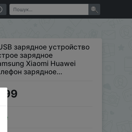
ное устройство для iPhone Samsung Xiaomi Huawei
×
 USB зарядное устройство
строе зарядное
amsung Xiaomi Huawei
елефон зарядное…
.99
ale