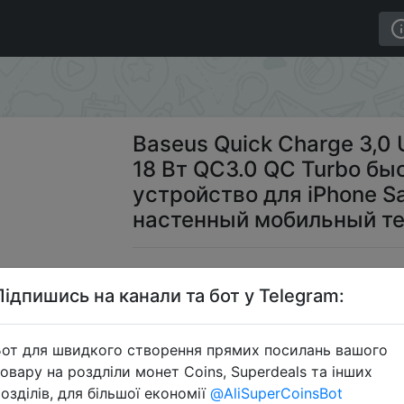
рядное устройство 18 Вт QC3.0 QC Turbo быстрое заряд
Baseus Quick Charge 3,0
18 Вт QC3.0 QC Turbo бы
устройство для iPhone S
настенный мобильный т
$4
Підпишись на канали та бот у Telegram:
от для швидкого створення прямих посилань вашого
S
овару на роздліли монет Coins, Superdeals та інших
озділів, для більшої економії
@AliSuperCoinsBot